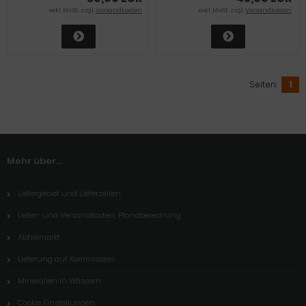
exkl. MwSt. zzgl.
Versandkosten
exkl. MwSt. zzgl.
Versandkosten
Seiten:
1
Mehr über...
Liefergebiet und Lieferzeiten
Liefer- und Versandkosten, Pfandberechung
Abholmarkt
Lieferung auf Kommission
Mineralien in Wässern
Cookie Einstellungen