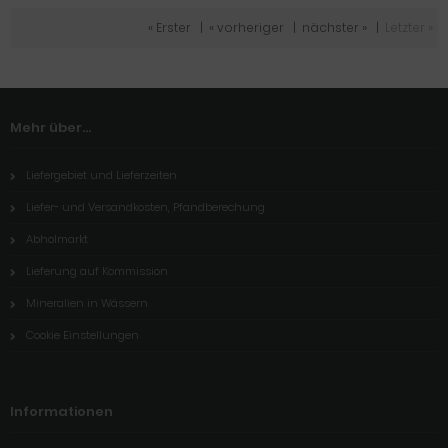
« Erster
|
« vorheriger
|
nächster »
|
Letzter »
Mehr über...
Liefergebiet und Lieferzeiten
Liefer- und Versandkosten, Pfandberechung
Abholmarkt
Lieferung auf Kommission
Mineralien in Wässern
Cookie Einstellungen
Informationen