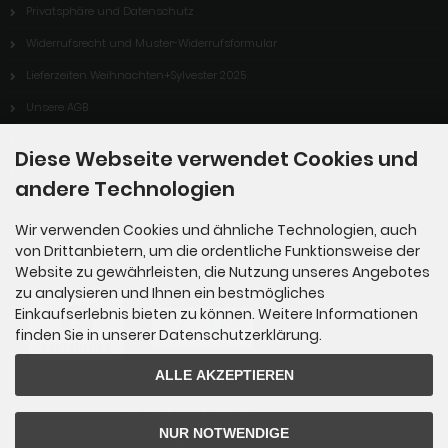
Privatsphäre und Datenschutz
Widerrufsrecht und Muster-Widerrufsformular
Lieferzeiten Weihnachten+Sylvester 2025
Unsere AGB
Kontakt
Diese Webseite verwendet Cookies und
Impressum
andere Technologien
Wir verwenden Cookies und ähnliche Technologien, auch
Zahlungsmöglichkeiten
von Drittanbietern, um die ordentliche Funktionsweise der
Website zu gewährleisten, die Nutzung unseres Angebotes
zu analysieren und Ihnen ein bestmögliches
Einkaufserlebnis bieten zu können. Weitere Informationen
finden Sie in unserer Datenschutzerklärung.
ALLE AKZEPTIEREN
> Barzahlung beim Verkaufsfahrer
NUR NOTWENDIGE