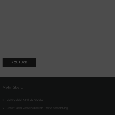
ZURÜCK
Mehr über...
Liefergebiet und Lieferzeiten
Liefer- und Versandkosten, Pfandberechung