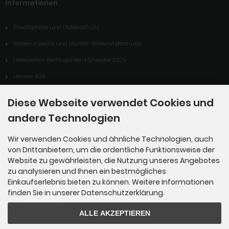
Informationen
Privatsphäre und Datenschutz
Widerrufsrecht und Muster-Widerrufsformular
Lieferzeiten Weihnachten+Sylvester 2025
Unsere AGB
Kontakt
Diese Webseite verwendet Cookies und
Impressum
andere Technologien
Wir verwenden Cookies und ähnliche Technologien, auch
Zahlungsmöglichkeiten
von Drittanbietern, um die ordentliche Funktionsweise der
Website zu gewährleisten, die Nutzung unseres Angebotes
zu analysieren und Ihnen ein bestmögliches
Einkaufserlebnis bieten zu können. Weitere Informationen
finden Sie in unserer Datenschutzerklärung.
ALLE AKZEPTIEREN