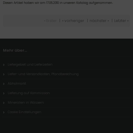
Diesen Artikel haben wir am 17.05.2010 in unseren Katalog aufgenommen.
« Erster
|
« vorheriger
|
nächster »
|
Letzter »
Mehr über...
Liefergebiet und Lieferzeiten
Liefer- und Versandkosten, Pfandberechung
Abholmarkt
Lieferung auf Kommission
Mineralien in Wässern
Cookie Einstellungen