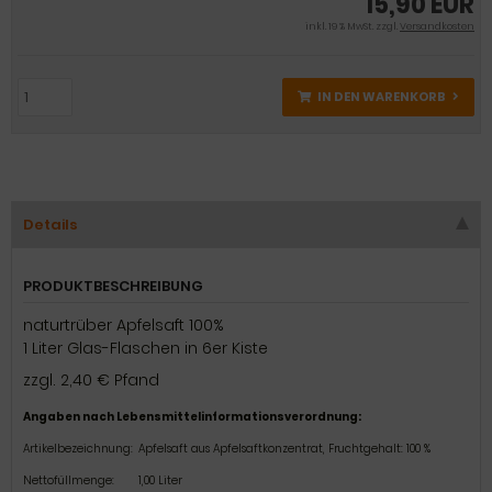
15,90 EUR
inkl. 19 % MwSt. zzgl.
Versandkosten
IN DEN WARENKORB
Details
PRODUKTBESCHREIBUNG
naturtrüber Apfelsaft 100%
1 Liter Glas-Flaschen in 6er Kiste
zzgl. 2,40 € Pfand
Angaben nach Lebensmittelinformationsverordnung:
Artikelbezeichnung:
Apfelsaft aus Apfelsaftkonzentrat, Fruchtgehalt: 100 %
Nettofüllmenge:
1,00 Liter