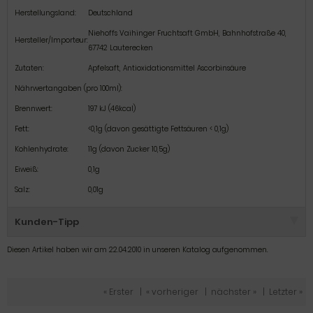
Herstellungsland:
Deutschland
Niehoffs Vaihinger Fruchtsaft GmbH, Bahnhofstraße 40,
Hersteller/Importeur:
67742 Lauterecken
Zutaten:
Apfelsaft, Antioxidationsmittel Ascorbinsäure
Nährwertangaben (pro 100ml):
Brennwert:
197 kJ (46kcal)
Fett:
<0,1g (davon gesättigte Fettsäuren < 0,1g)
Kohlenhydrate:
11g (davon Zucker 10,5g)
Eiweiß:
0,1g
Salz:
0,01g
Kunden-Tipp
Diesen Artikel haben wir am 22.04.2010 in unseren Katalog aufgenommen.
« Erster
|
« vorheriger
|
nächster »
|
Letzter »