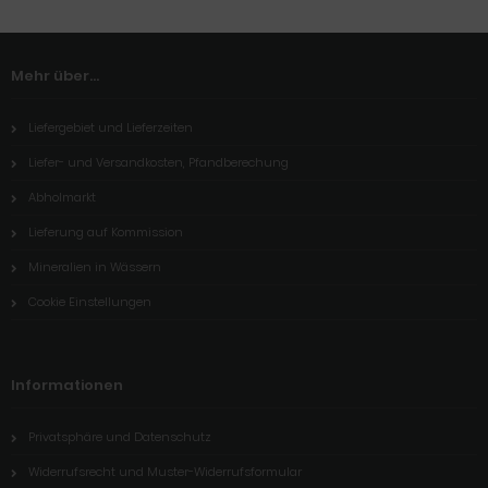
Mehr über...
Liefergebiet und Lieferzeiten
Liefer- und Versandkosten, Pfandberechung
Abholmarkt
Lieferung auf Kommission
Mineralien in Wässern
Cookie Einstellungen
Informationen
Privatsphäre und Datenschutz
Widerrufsrecht und Muster-Widerrufsformular