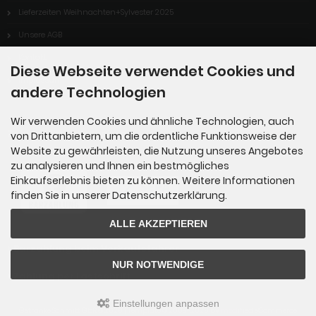
Lieferzeiten Weihnachten+Sylvester 2025
Unsere AGB
Kontakt
Diese Webseite verwendet Cookies und
Impressum
andere Technologien
Wir verwenden Cookies und ähnliche Technologien, auch
Zahlungsmöglichkeiten
von Drittanbietern, um die ordentliche Funktionsweise der
Website zu gewährleisten, die Nutzung unseres Angebotes
zu analysieren und Ihnen ein bestmögliches
Einkaufserlebnis bieten zu können. Weitere Informationen
finden Sie in unserer Datenschutzerklärung.
ALLE AKZEPTIEREN
> Barzahlung beim Verkaufsfahrer
NUR NOTWENDIGE
> Zahlung per Lastschrift
Einstellungen anpassen
Getränke Schmitt GbR © 2026 | Template © 2009-2026 by
mod
ified eCommerce