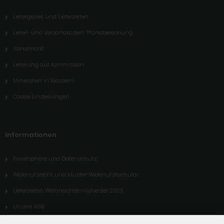
Liefergebiet und Lieferzeiten
Liefer- und Versandkosten, Pfandberechung
Abholmarkt
Lieferung auf Kommission
Mineralien in Wässern
Cookie Einstellungen
Informationen
Privatsphäre und Datenschutz
Widerrufsrecht und Muster-Widerrufsformular
Lieferzeiten Weihnachten+Sylvester 2025
Unsere AGB
Kontakt