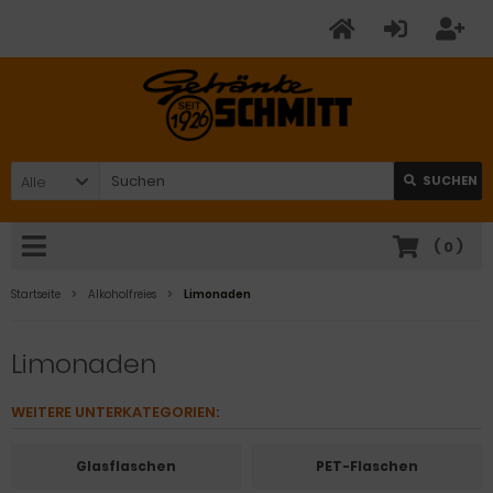
Alle
SUCHEN
(
0
)
Startseite
Alkoholfreies
Limonaden
Limonaden
WEITERE UNTERKATEGORIEN:
Glasflaschen
PET-Flaschen